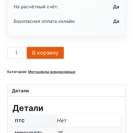
На расчётный счёт:
Да
Безопасная оплата онлайн:
Да
Количество
В корзину
товара
Мотоцикл
Категория:
Мотоциклы внедорожные
AVANTIS
A5
LUX
Детали
MOTARD
Детали
(PR250/172FMM-
5)
Нет
ПТС
2022