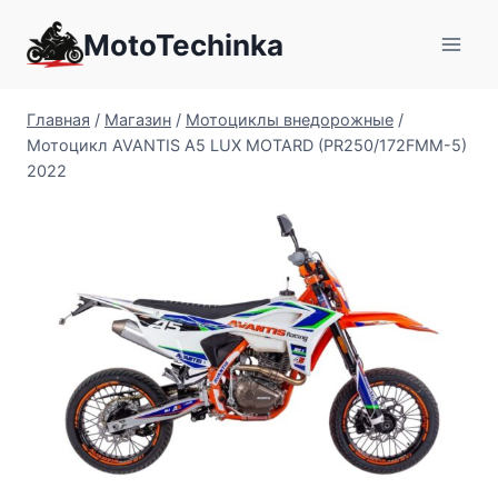
Перейти
MotoTechinka
к
содержимому
Главная
/
Магазин
/
Мотоциклы внедорожные
/
Мотоцикл AVANTIS A5 LUX MOTARD (PR250/172FMM-5)
2022