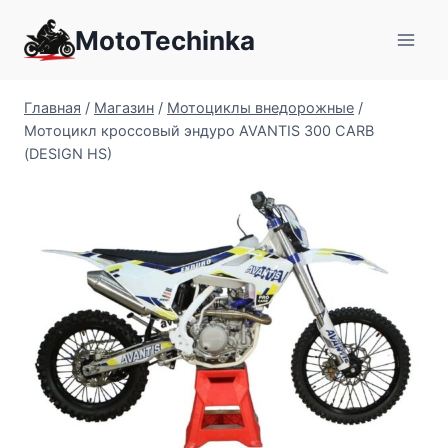
Перейти
MotoTechinka
к
содержимому
Главная
/
Магазин
/
Мотоциклы внедорожные
/
Мотоцикл кроссовый эндуро AVANTIS 300 CARB
(DESIGN HS)