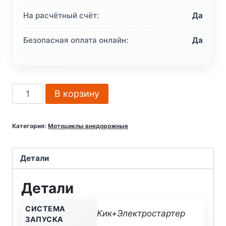
На расчётный счёт:
Да
Безопасная оплата онлайн:
Да
Количество
В корзину
товара
Мотоцикл
Категория:
Мотоциклы внедорожные
GTO
SHORT
Lite
Детали
300
Детали
(CB300F)
(Без
СИСТЕМА
ПТС)
Кик+Электростартер
ЗАПУСКА