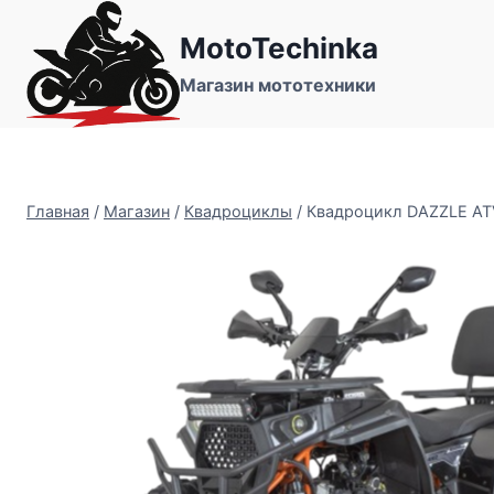
Перейти
MotoTechinka
к
содержимому
Магазин мототехники
Главная
/
Магазин
/
Квадроциклы
/
Квадроцикл DAZZLE AT