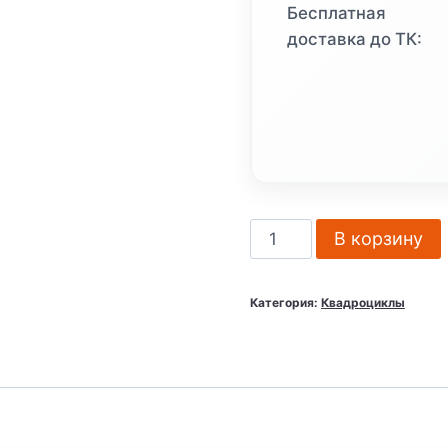
Бесплатная
доставка до ТК:
Количество
В корзину
товара
Квадроцикл
Категория:
Квадроциклы
DAZZLE
ATV200
(Комплектация
1)