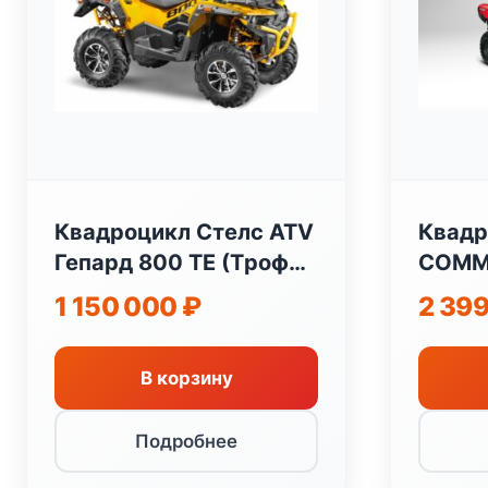
Квадроцикл Стелс ATV
Квадр
Гепард 800 TЕ (Tрофи)
COMM
2.0
1 150 000
₽
2 39
В корзину
Подробнее