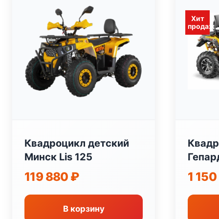
Хит
продаж
Квадроцикл детский
Квадр
Минск Lis 125
Гепар
2.0
119 880
₽
1 15
В корзину