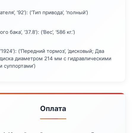
еля’, ’92’): (‘Тип привода’, ‘полный’)
 бака’, ‘37.8’): (‘Вес’, ‘586 кг.’)
 ‘1924’): (‘Передний тормоз’, ‘дисковый; Два
диска диаметром 214 мм с гидравлическими
 суппортами’)
Оплата