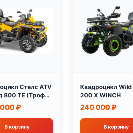
оцикл Стелс ATV
Квадроцикл Wild
д 800 TЕ (Tрофи)
200 X WINCH
0 000
₽
240 000
₽
В корзину
В корзину