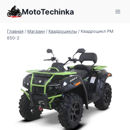
Перейти
MotoTechinka
к
содержимому
Главная
/
Магазин
/
Квадроциклы
/
Квадроцикл РМ
650-2