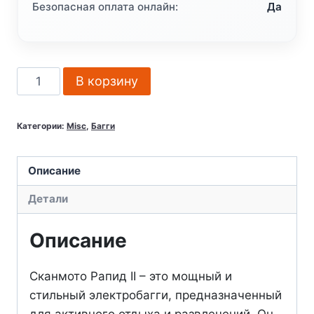
Безопасная оплата онлайн:
Да
Количество
В корзину
товара
Электробагги
Категории:
Misc
,
Багги
ScanMoto
RAPID
II
Описание
Детали
Описание
Сканмото Рапид II – это мощный и
стильный электробагги, предназначенный
для активного отдыха и развлечений. Он