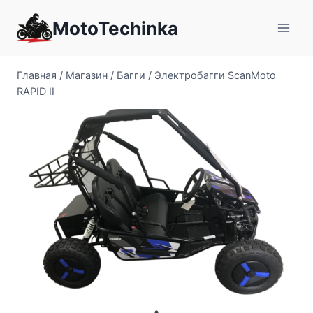
Перейти
MotoTechinka
к
содержимому
Главная
/
Магазин
/
Багги
/
Электробагги ScanMoto
RAPID II