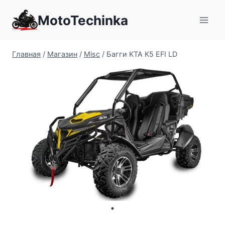
Перейти
MotoTechinka
к
содержимому
Главная
/
Магазин
/
Misc
/
Багги KTA K5 EFI LD