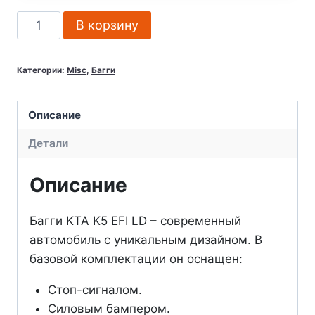
Количество
В корзину
товара
Багги
Категории:
Misc
,
Багги
KTA
K5
EFI
Описание
LD
Детали
Описание
Багги KTA K5 EFI LD – современный
автомобиль с уникальным дизайном. В
базовой комплектации он оснащен:
Стоп-сигналом.
Силовым бампером.