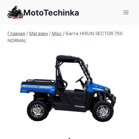
Перейти
MotoTechinka
к
содержимому
Главная
/
Магазин
/
Misc
/
Багги HISUN SECTOR 750
NORMAL