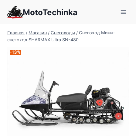
Перейти
MotoTechinka
к
содержимому
Главная
/
Магазин
/
Снегоходы
/
Снегоход Мини-
снегоход SHARMAX Ultra SN-480
-13%