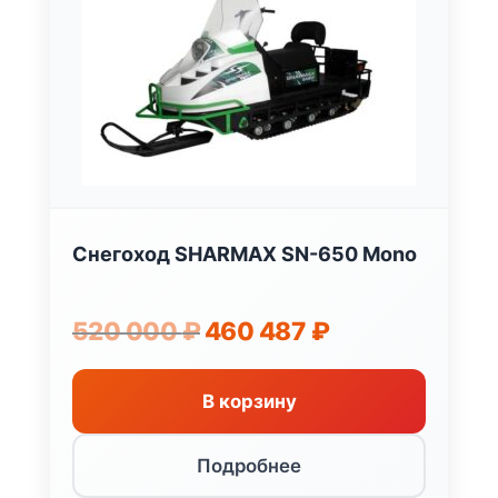
Снегоход SHARMAX SN-650 Mono
Первоначальная
Текущая
520 000
₽
460 487
₽
цена
цена:
составляла
460
520
487 ₽.
В корзину
000 ₽.
Подробнее