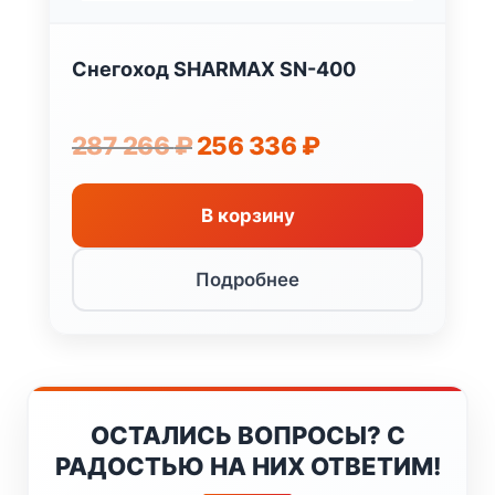
Снегоход SHARMAX SN-400
Первоначальная
Текущая
287 266
₽
256 336
₽
цена
цена:
составляла
256
287
336 ₽.
В корзину
266 ₽.
Подробнее
ОСТАЛИСЬ ВОПРОСЫ? С
РАДОСТЬЮ НА НИХ ОТВЕТИМ!