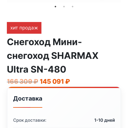
хит продаж
Снегоход Мини-
снегоход SHARMAX
Ultra SN-480
Первоначальная
Текущая
166 309
₽
145 091
₽
цена
цена:
Доставка
составляла
145
166
091 ₽.
309 ₽.
Срок доставки:
1-10 дней