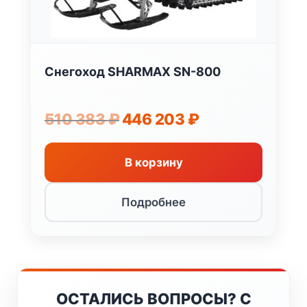
Снегоход SHARMAX SN-800
Первоначальная
Текущая
510 383
₽
446 203
₽
цена
цена:
составляла
446
510
203 ₽.
В корзину
383 ₽.
Подробнее
ОСТАЛИСЬ ВОПРОСЫ? С