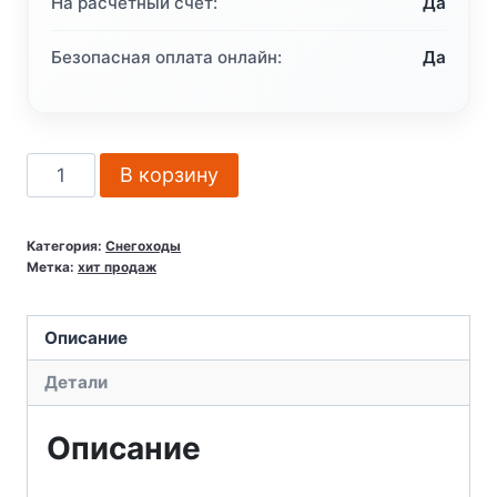
На расчётный счёт:
Да
Безопасная оплата онлайн:
Да
Количество
В корзину
товара
Снегоход
Категория:
Снегоходы
Стелс
Метка:
хит продаж
Ермак
800L
Описание
Детали
Описание