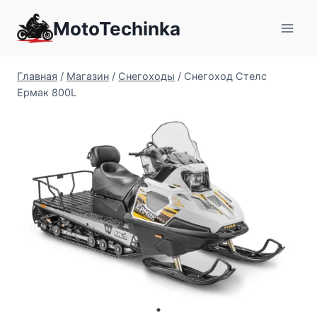
Перейти
MotoTechinka
к
содержимому
Главная
/
Магазин
/
Снегоходы
/
Снегоход Стелс
Ермак 800L