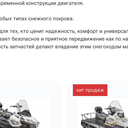
временной конструкции двигателя.
юбых типах снежного покрова.
ля тех, кто ценит надежность, комфорт и универса
ает безопасное и приятное передвижение как по нак
ость запчастей делают владение этим снегоходом 
хит продаж