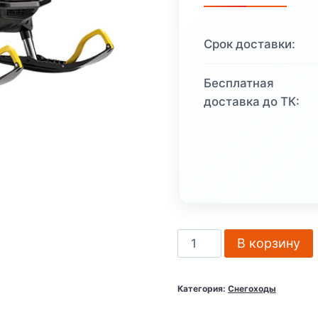
1
533
Срок доставки:
967 ₽
Бесплатная
доставка до ТК:
Количество
В корзину
товара
Снегоход
Категория:
Снегоходы
BRP
Ski