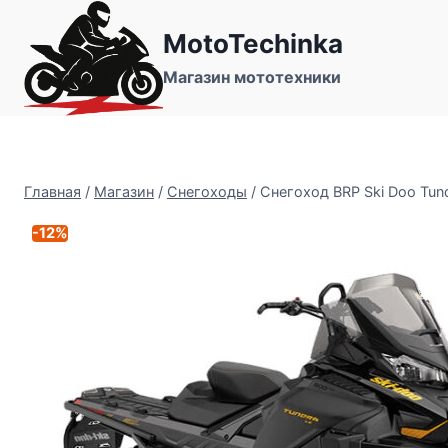
Перейти
MotoTechinka
к
содержимому
Магазин мототехники
Главная
/
Магазин
/
Снегоходы
/
Снегоход BRP Ski Doo Tun
-12%