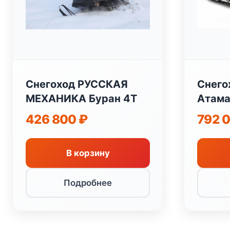
Снегоход РУССКАЯ
Снего
МЕХАНИКА Буран 4Т
Атама
426 800
₽
792 
В корзину
Подробнее