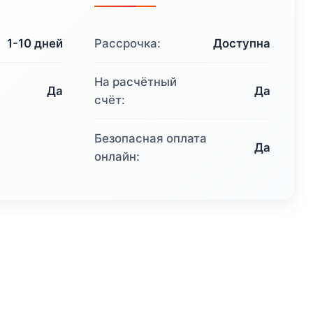
356
306 ₽.
1-10 дней
Рассрочка:
Доступна
.
На расчётный
Да
Да
счёт:
Безопасная оплата
Да
онлайн: