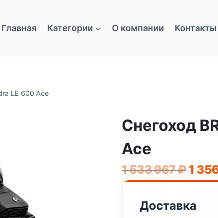
Главная
Категории
О компании
Контакты
dra LE 600 Ace
Снегоход BR
Ace
Перв
1 533 967
₽
1 35
цена
соста
Доставка