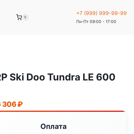
+7 (999) 999-99-99
0
Пн-Пт 09:00 - 17:00
P Ski Doo Tundra LE 600
оначальная
Текущая
6 306
₽
цена:
вляла
1
Оплата