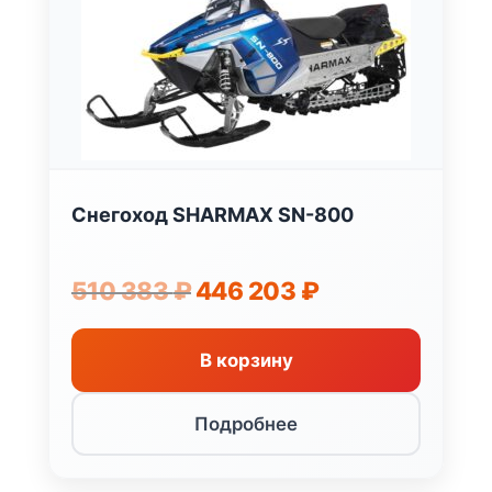
Снегоход SHARMAX SN-800
Первоначальная
Текущая
510 383
₽
446 203
₽
цена
цена:
составляла
446
510
203 ₽.
В корзину
383 ₽.
Подробнее