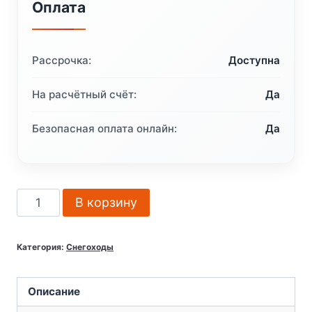
Оплата
Рассрочка:
Доступна
На расчётный счёт:
Да
Безопасная оплата онлайн:
Да
Количество
В корзину
товара
Снегоход
Категория:
Снегоходы
BRP
Ski-
Doo
Описание
Expedition