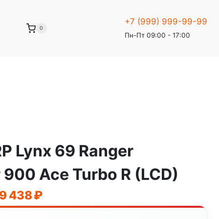
+7 (999) 999-99-99
0
Пн-Пт 09:00 - 17:00
P Lynx 69 Ranger
 900 Ace Turbo R (LCD)
воначальная
Текущая
19 438
₽
а
цена: