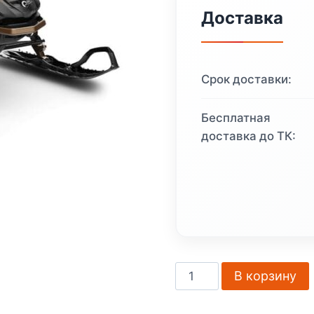
сост
Доставка
3
800
Срок доставки:
000 
Бесплатная
доставка до ТК:
Количество
В корзину
товара
Снегоход