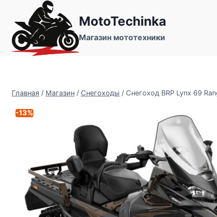
Перейти
MotoTechinka
к
содержимому
Магазин мототехники
Главная
/
Магазин
/
Снегоходы
/
Снегоход BRP Lynx 69 Rang
-13%