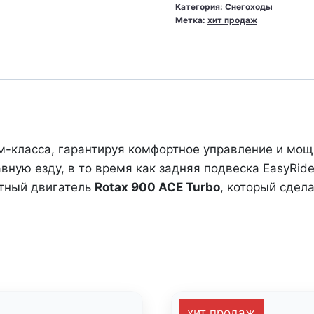
Категория:
Снегоходы
BRP
Метка:
хит продаж
Lynx
69
Ranger
Snowcruiser
900
Ace
Turbo
м-класса, гарантируя комфортное управление и мо
R
ную езду, в то время как задняя подвеска EasyRid
(LCD)
ктный двигатель
Rotax 900 ACE Turbo
, который сдел
хит продаж