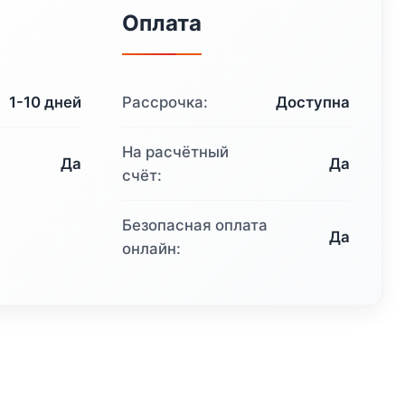
авляла
3
Оплата
319
438 ₽.
1-10 дней
Рассрочка:
Доступна
₽.
На расчётный
Да
Да
счёт:
Безопасная оплата
Да
онлайн: