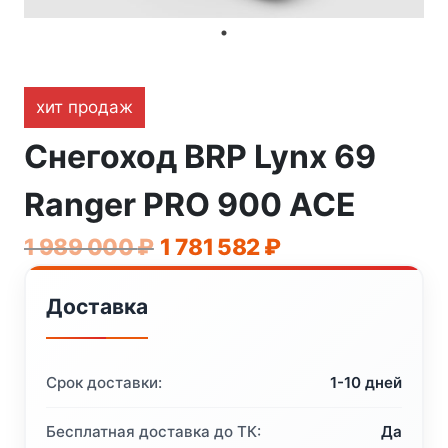
хит продаж
Снегоход BRP Lynx 69
Ranger PRO 900 ACE
Первоначальная
Текущая
1 989 000
₽
1 781 582
₽
цена
цена:
Доставка
составляла
1
1
781
989
582 ₽.
Срок доставки:
1-10 дней
000 ₽.
Бесплатная доставка до ТК:
Да