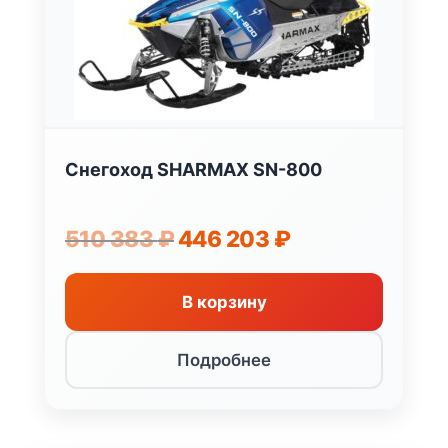
Снегоход SHARMAX SN-800
Первоначальная
Текущая
510 383
₽
446 203
₽
цена
цена:
составляла
446
510
203 ₽.
В корзину
383 ₽.
Подробнее