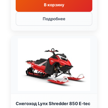
166
091 ₽.
В корзину
309 ₽.
Подробнее
Снегоход Lynx Shredder 850 E-tec