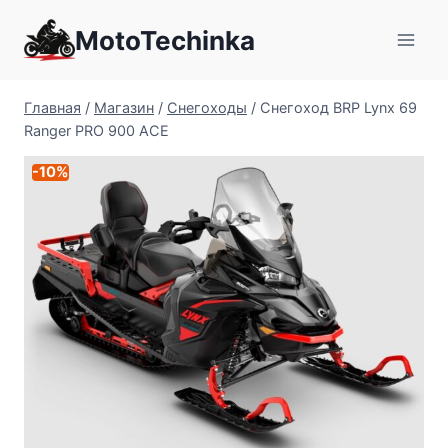
Перейти
MotoTechinka
к
содержимому
Главная
/
Магазин
/
Снегоходы
/
Снегоход BRP Lynx 69
Ranger PRO 900 ACE
-10%