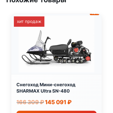
-13%
хит продаж
Снегоход Мини-снегоход
SHARMAX Ultra SN-480
Первоначальная
Текущая
166 309
₽
145 091
₽
цена
цена:
составляла
145