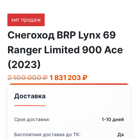
хит продаж
Снегоход BRP Lynx 69
Ranger Limited 900 Ace
(2023)
Первоначальная
Текущая
2 100 000
₽
1 831 203
₽
цена
цена:
Доставка
составляла
1
2
831
100
203 ₽.
Срок доставки:
1-10 дней
000 ₽.
Бесплатная доставка до ТК:
Да