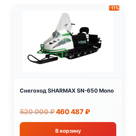
-11%
Снегоход SHARMAX SN-650 Mono
Первоначальная
Текущая
520 000
₽
460 487
₽
цена
цена:
составляла
460
520
487 ₽.
В корзину