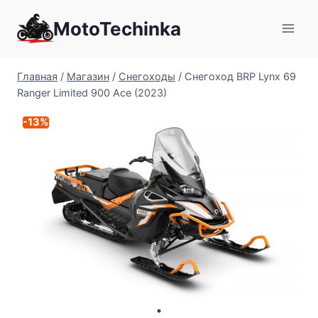
Перейти
MotoTechinka
к
содержимому
Главная
/
Магазин
/
Снегоходы
/
Снегоход BRP Lynx 69
Ranger Limited 900 Ace (2023)
-13%