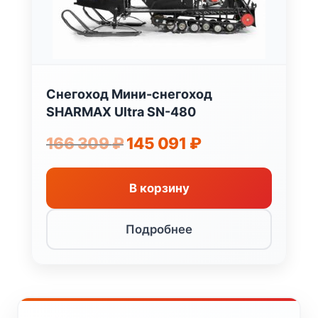
Снегоход Мини-снегоход
SHARMAX Ultra SN-480
Первоначальная
Текущая
166 309
₽
145 091
₽
цена
цена:
составляла
145
166
091 ₽.
В корзину
309 ₽.
Подробнее