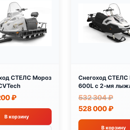
ход СТЕЛС Мороз
Снегоход СТЕЛС
CVTech
600L с 2-мя лыж
Первона
200
₽
532 304
₽
цена
Текуща
528 000
₽
составл
цена:
532
В корзину
528
304 ₽.
000 ₽.
В корзину