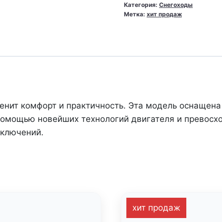
Категория:
Снегоходы
BRP
Метка:
хит продаж
Lynx
59
Ranger
(Rotax
600
Ace)
енит комфорт и практичность. Эта модель оснащена 
 помощью новейших технологий двигателя и превосх
иключений.
хит продаж