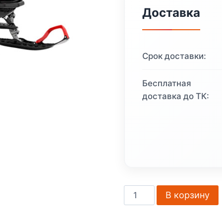
соста
Доставка
1
981
Срок доставки:
308 ₽
Бесплатная
доставка до ТК:
Количество
В корзину
товара
Снегоход