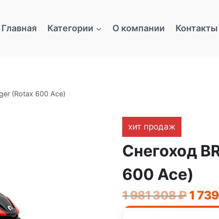
Главная
Категории
О компании
Контакты
er (Rotax 600 Ace)
хит продаж
Снегоход BR
600 Ace)
Перв
1 981 308
₽
1 73
цена