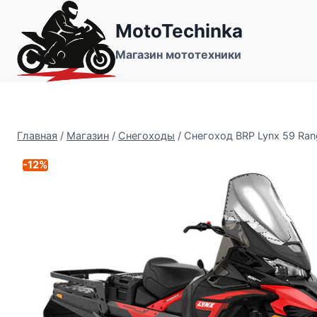
Перейти
MotoTechinka
к
содержимому
Магазин мототехники
Главная
/
Магазин
/
Снегоходы
/
Снегоход BRP Lynx 59 Rang
-12%