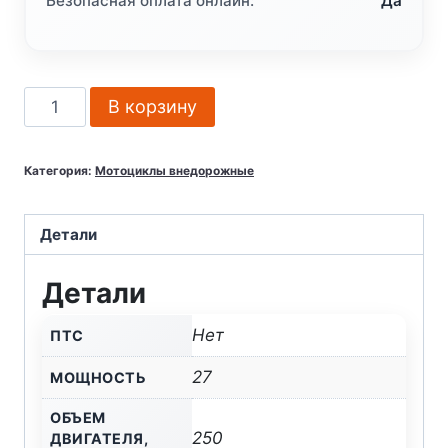
Безопасная оплата онлайн:
Да
Количество
В корзину
товара
Мотоцикл
Категория:
Мотоциклы внедорожные
кроссовый
эндуро
KAYO
Детали
T6
Детали
250
Нет
ПТС
27
МОЩНОСТЬ
ОБЪЕМ
250
ДВИГАТЕЛЯ,