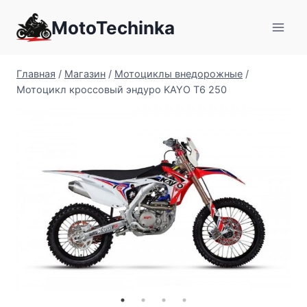
Перейти
MotoTechinka
к
содержимому
Главная
/
Магазин
/
Мотоциклы внедорожные
/
Мотоцикл кроссовый эндуро KAYO T6 250