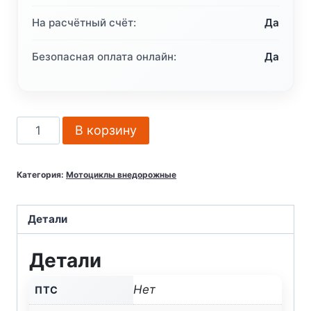
На расчётный счёт:
Да
Безопасная оплата онлайн:
Да
Количество
В корзину
товара
Мотоцикл
Категория:
Мотоциклы внедорожные
кроссовый
эндуро
BSE
Детали
Z10
Детали
250
21/18
Нет
ПТС