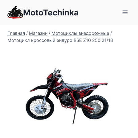
Перейти
MotoTechinka
к
содержимому
Главная
/
Магазин
/
Мотоциклы внедорожные
/
Мотоцикл кроссовый эндуро BSE Z10 250 21/18