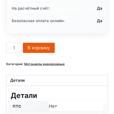
На расчётный счёт:
Да
Безопасная оплата онлайн:
Да
Количество
В корзину
товара
Мотоцикл
Категория:
Мотоциклы внедорожные
кроссовый
эндуро
KAYO
Детали
K6-
Детали
R
KYB
Нет
ПТС
250