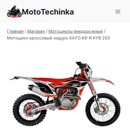
Перейти
MotoTechinka
к
содержимому
Главная
/
Магазин
/
Мотоциклы внедорожные
/
Мотоцикл кроссовый эндуро KAYO K6-R KYB 250