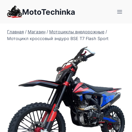
Перейти
MotoTechinka
к
содержимому
Главная
/
Магазин
/
Мотоциклы внедорожные
/
Мотоцикл кроссовый эндуро BSE T7 Flash Sport