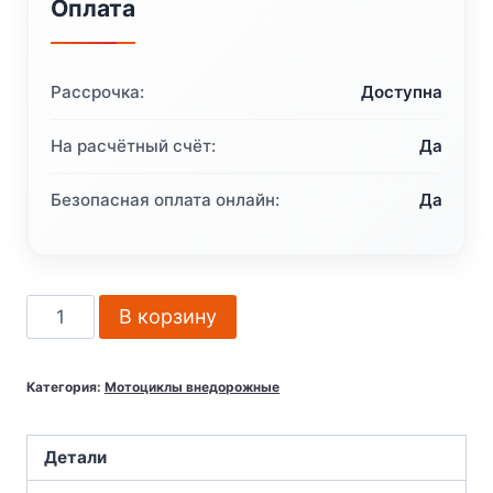
Оплата
Рассрочка:
Доступна
На расчётный счёт:
Да
Безопасная оплата онлайн:
Да
Количество
В корзину
товара
Мотоцикл
Категория:
Мотоциклы внедорожные
кроссовый
эндуро
BSE
Детали
T7