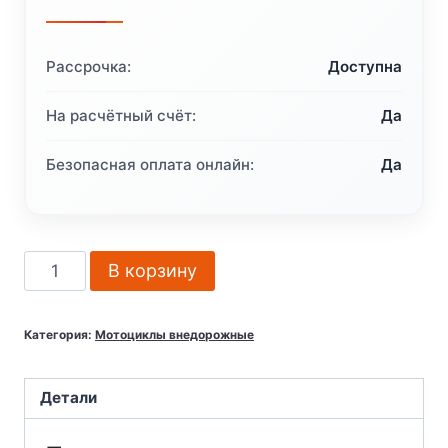
Рассрочка:
Доступна
На расчётный счёт:
Да
Безопасная оплата онлайн:
Да
Количество
В корзину
товара
Мотоцикл
Категория:
Мотоциклы внедорожные
кроссовый
эндуро
AVANTIS
Детали
FX