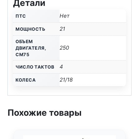
Детали
250
LUX
Нет
ПТС
(PR250/172FMM-
5,
21
МОЩНОСТЬ
ВОЗД.ОХЛ.)
ОБЪЕМ
ПТС
250
ДВИГАТЕЛЯ,
СМ75
4
ЧИСЛО ТАКТОВ
21/18
КОЛЕСА
Похожие товары