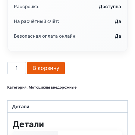
Рассрочка:
Доступна
На расчётный счёт:
Да
Безопасная оплата онлайн:
Да
Количество
В корзину
товара
Мотоцикл
Категория:
Мотоциклы внедорожные
кроссовый
эндуро
AVANTIS
Детали
250
Детали
DOHC
PRO