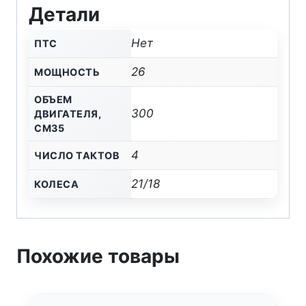
Детали
300
CARB
Нет
ПТС
(CBS300/174MN-
3)
26
МОЩНОСТЬ
KKE
ОБЪЕМ
2022
300
ДВИГАТЕЛЯ,
(БАЛАНС.
СМ35
ВАЛ)
4
ЧИСЛО ТАКТОВ
21/18
КОЛЕСА
Похожие товары