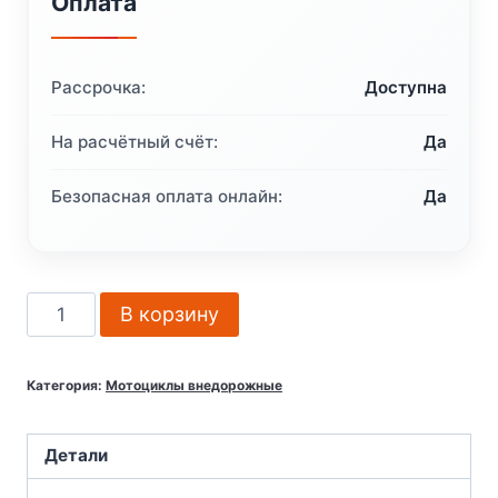
Оплата
Рассрочка:
Доступна
На расчётный счёт:
Да
Безопасная оплата онлайн:
Да
Количество
В корзину
товара
Мотоцикл
Категория:
Мотоциклы внедорожные
кроссовый
эндуро
AVANTIS
Детали
A8