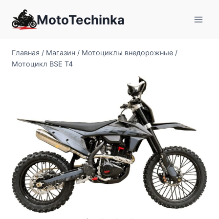
Перейти
MotoTechinka
к
содержимому
Главная
/
Магазин
/
Мотоциклы внедорожные
/
Мотоцикл BSE T4