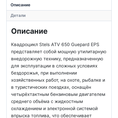
650
Описание
Guepard
Детали
EPS
для
Описание
бездорожья
STELS
Квадроцикл Stels ATV 650 Guepard EPS
Россия
представляет собой мощную утилитарную
внедорожную технику, предназначенную
для эксплуатации в сложных условиях
бездорожья, при выполнении
хозяйственных работ, на охоте, рыбалке и
в туристических поездках, оснащён
четырёхтактным бензиновым двигателем
среднего объёма с жидкостным
охлаждением и электронной системой
впрыска топлива, что обеспечивает