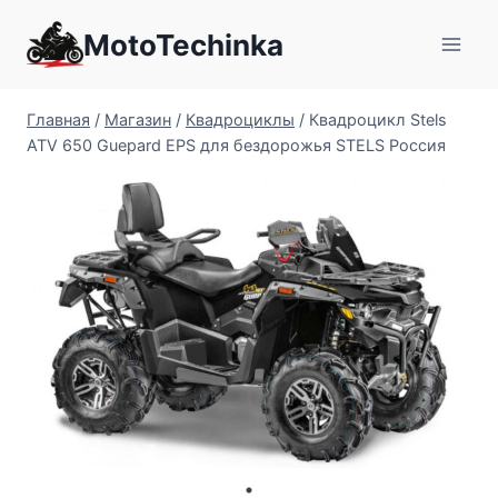
Перейти
MotoTechinka
к
содержимому
Главная
/
Магазин
/
Квадроциклы
/
Квадроцикл Stels
ATV 650 Guepard EPS для бездорожья STELS Россия