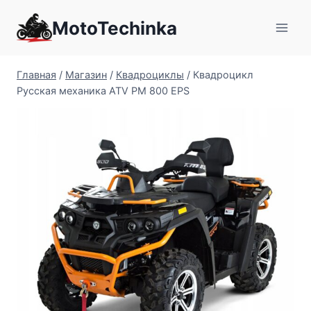
Перейти
MotoTechinka
к
содержимому
Главная
/
Магазин
/
Квадроциклы
/
Квадроцикл
Русская механика ATV РМ 800 EPS