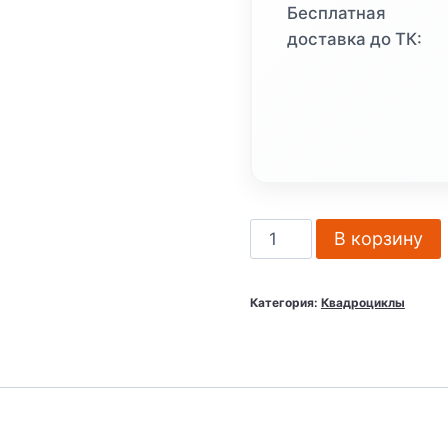
Бесплатная
доставка до ТК:
Количество
В корзину
товара
Квадроцикл
Категория:
Квадроциклы
Racer
RC
125
Raptor
(детский
/