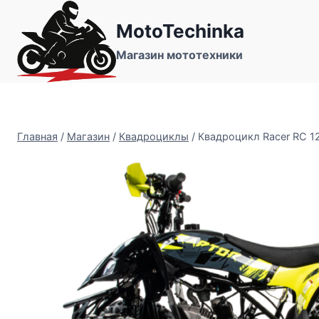
Перейти
MotoTechinka
к
содержимому
Магазин мототехники
Главная
/
Магазин
/
Квадроциклы
/
Квадроцикл Racer RC 12