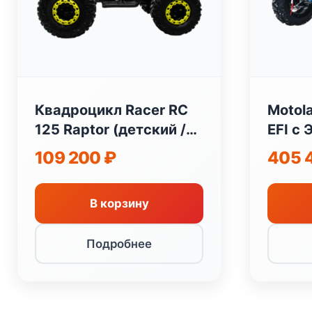
Квадроцикл Racer RC
Motol
125 Raptor (детский /
EFI с
подростковый)
109 200
₽
405 
В корзину
Подробнее