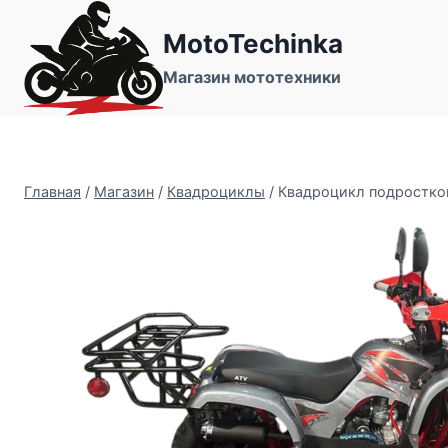
Перейти
MotoTechinka
к
содержимому
Магазин мототехники
Главная
/
Магазин
/
Квадроциклы
/
Квадроцикл подростков