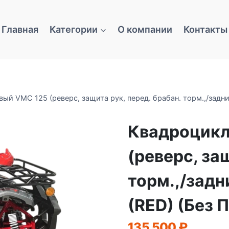
Главная
Категории
О компании
Контакты
ый VMC 125 (реверс, защита рук, перед. брабан. торм.,/задн
Квадроцикл
(реверс, за
торм.,/задн
(RED) (Без 
135 500
₽