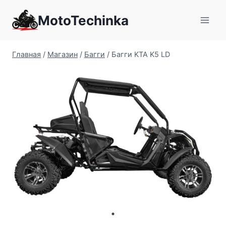
Перейти
MotoTechinka
к
содержимому
Главная
/
Магазин
/
Багги
/
Багги KTA K5 LD