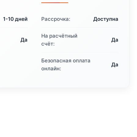
832 ₽.
1-10 дней
Рассрочка:
Доступна
На расчётный
Да
Да
счёт:
Безопасная оплата
Да
онлайн: