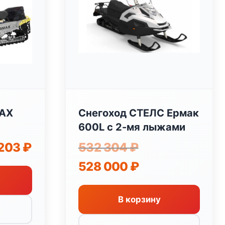
MAX
Снегоход СТЕЛС Ермак
600L с 2-мя лыжами
чальная
Текущая
Первоначальная
 203
₽
532 304
₽
цена:
цена
Текущая
528 000
₽
яла
446
составляла
цена:
203 ₽.
532
528
304 ₽.
000 ₽.
В корзину