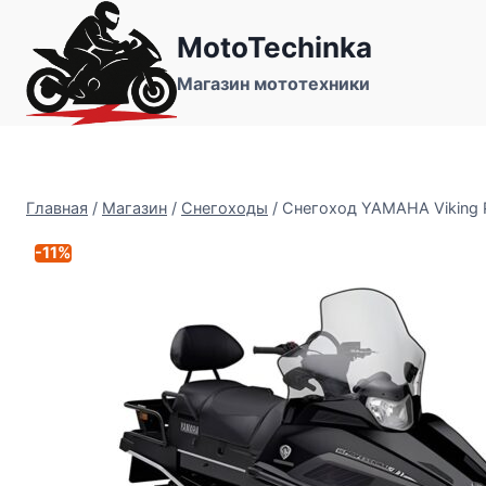
Перейти
MotoTechinka
к
содержимому
Магазин мототехники
Главная
/
Магазин
/
Снегоходы
/
Снегоход YAMAHA Viking Pr
-11%