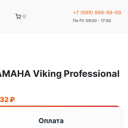
+7 (999) 999-99-99
0
Пн-Пт 09:00 - 17:00
MAHA Viking Professional
начальная
Текущая
832
₽
цена:
вляла
977
Оплата