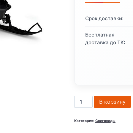
1
104
Срок доставки:
150 ₽.
Бесплатная
доставка до ТК:
Количество
В корзину
товара
Снегоход
Категория:
Снегоходы
YAMAHA
Viking