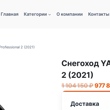
Главная
Категории
О компании
Контакты
ofessional 2 (2021)
Снегоход YA
2 (2021)
Перво
1 104 150
₽
977 
цена
соста
Доставка