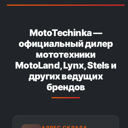
MotoTechinka —
официальный дилер
мототехники
MotoLand, Lynx, Stels и
других ведущих
брендов
АДРЕС СКЛАДА