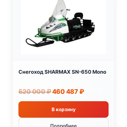
Снегоход SHARMAX SN-650 Mono
Первоначальная
Текущая
520 000
₽
460 487
₽
цена
цена:
составляла
460
520
487 ₽.
В корзину
000 ₽.
Подробнее