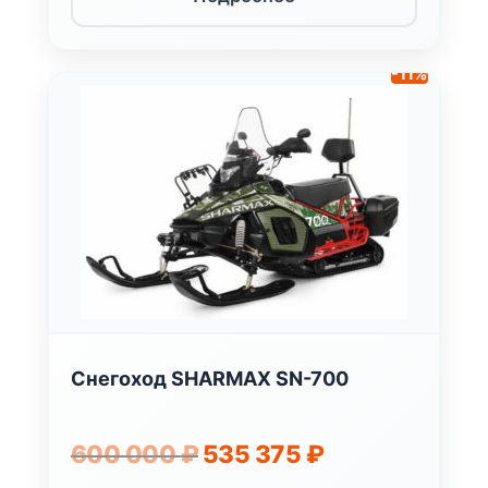
-11%
Снегоход SHARMAX SN-700
Первоначальная
Текущая
600 000
₽
535 375
₽
цена
цена: