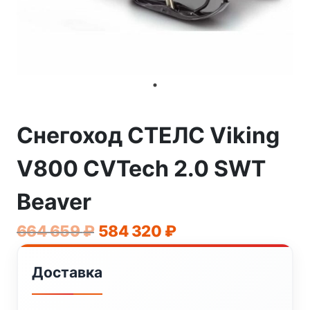
Снегоход СТЕЛС Viking
V800 CVTech 2.0 SWT
Beaver
Первоначальная
Текущая
664 659
₽
584 320
₽
цена
цена:
Доставка
составляла
584
664
320 ₽.