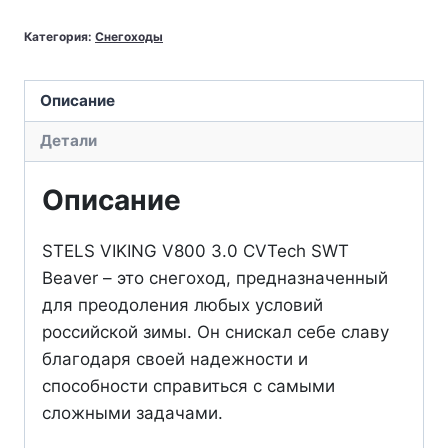
Снегоход
Категория:
Снегоходы
СТЕЛС
Viking
V800
Описание
CVTech
Детали
2.0
SWT
Описание
Beaver
STELS VIKING V800 3.0 CVTech SWT
Beaver – это снегоход, предназначенный
для преодоления любых условий
российской зимы. Он снискал себе славу
благодаря своей надежности и
способности справиться с самыми
сложными задачами.