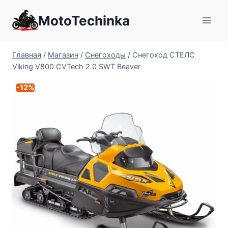
Перейти
MotoTechinka
к
содержимому
Главная
/
Магазин
/
Снегоходы
/
Снегоход СТЕЛС
Viking V800 CVTech 2.0 SWT Beaver
-12%