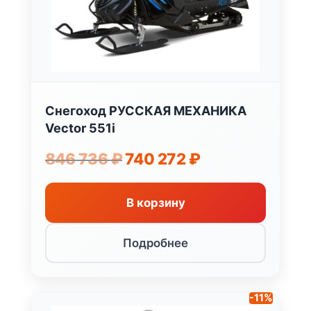
Снегоход РУССКАЯ МЕХАНИКА
Vector 551i
Первоначальная
Текущая
846 736
₽
740 272
₽
цена
цена:
составляла
740
846
272 ₽.
В корзину
736 ₽.
Подробнее
-11%