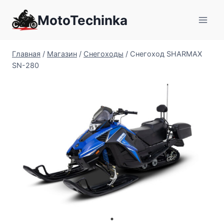
Перейти
MotoTechinka
к
содержимому
Главная
/
Магазин
/
Снегоходы
/
Снегоход SHARMAX
SN-280