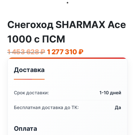
Снегоход SHARMAX Ace
1000 с ПСМ
Первоначальная
Текущая
1 453 628
₽
1 277 310
₽
цена
цена:
Доставка
составляла
1
1
277
453
310 ₽.
Срок доставки:
1-10 дней
628 ₽.
Бесплатная доставка до ТК:
Да
Оплата