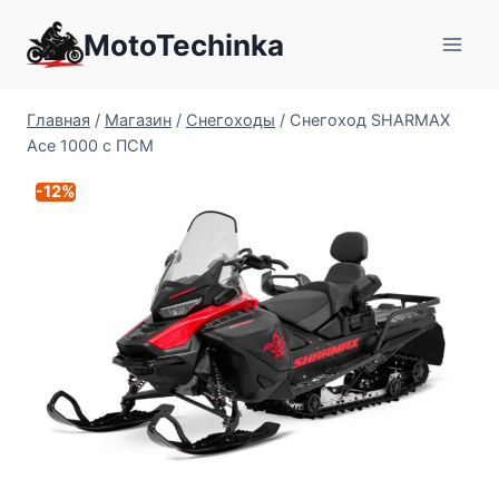
Перейти
MotoTechinka
к
содержимому
Главная
/
Магазин
/
Снегоходы
/
Снегоход SHARMAX
Ace 1000 с ПСМ
-12%