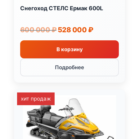
Снегоход СТЕЛС Ермак 600L
Первоначальная
Текущая
600 000
₽
528 000
₽
цена
цена:
составляла
528
600
000 ₽.
В корзину
000 ₽.
Подробнее
хит продаж