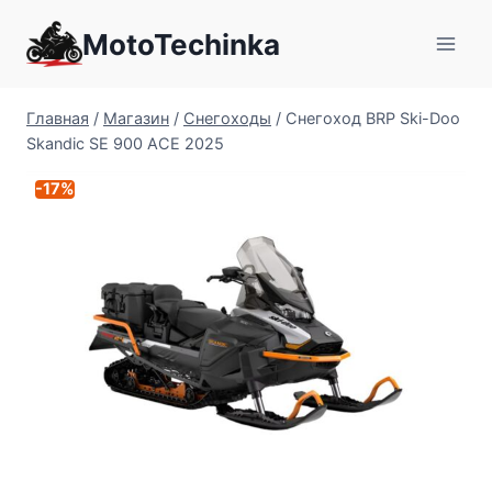
Перейти
MotoTechinka
к
содержимому
Главная
/
Магазин
/
Снегоходы
/
Снегоход BRP Ski-Doo
Skandic SE 900 ACE 2025
-17%