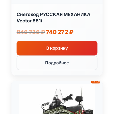
Снегоход РУССКАЯ МЕХАНИКА
Vector 551i
Первоначальная
Текущая
846 736
₽
740 272
₽
цена
цена:
составляла
740
846
272 ₽.
В корзину
736 ₽.
Подробнее
-11%