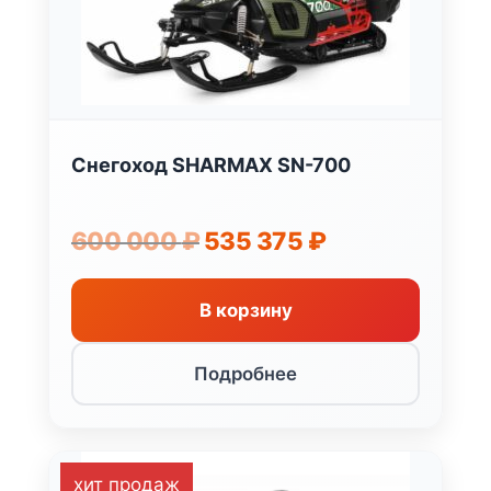
Снегоход SHARMAX SN-700
Первоначальная
Текущая
600 000
₽
535 375
₽
цена
цена:
составляла
535
600
375 ₽.
В корзину
000 ₽.
Подробнее
-18%
хит продаж