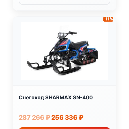
-11%
Снегоход SHARMAX SN-400
Первоначальная
Текущая
287 266
₽
256 336
₽
цена
цена:
составляла
256