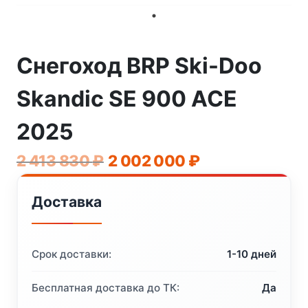
Снегоход BRP Ski-Doo
Skandic SE 900 ACE
2025
Первоначальная
Текущая
2 413 830
₽
2 002 000
₽
цена
цена:
Доставка
составляла
2
2
002
413
000 ₽.
Срок доставки:
1-10 дней
830 ₽.
Бесплатная доставка до ТК:
Да