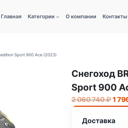
Главная
Категории
О компании
Контакты
dition Sport 900 Ace (2023)
Снегоход BR
Sport 900 A
Перв
2 060 740
₽
1 79
цена
сост
Доставка