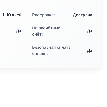
796
611 ₽.
1-10 дней
Рассрочка:
Доступна
.
На расчётный
Да
Да
счёт:
Безопасная оплата
Да
онлайн: