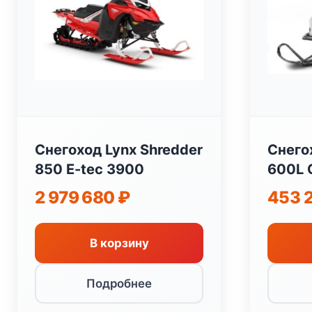
Снегоход Lynx Shredder
Снего
850 E-tec 3900
600L 
2 979 680
₽
453 
В корзину
Подробнее