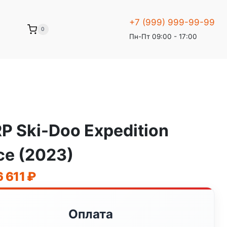
+7 (999) 999-99-99
0
Пн-Пт 09:00 - 17:00
P Ski-Doo Expedition
ce (2023)
оначальная
Текущая
6 611
₽
цена:
авляла
1
Оплата