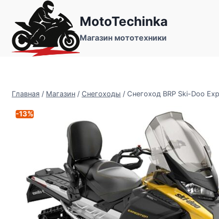
Перейти
MotoTechinka
к
содержимому
Магазин мототехники
Главная
/
Магазин
/
Снегоходы
/
Снегоход BRP Ski-Doo Expe
-13%