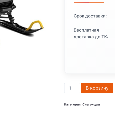
2
060
Срок доставки:
740 ₽
Бесплатная
доставка до ТК:
Количество
В корзину
товара
Снегоход
Категория:
Снегоходы
BRP
Ski-