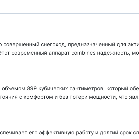
Doo
Expedition
Sport
900
Ace
это совершенный снегоход, предназначенный для акт
(2023)
тот современный аппарат combines надежность, мо
объемом 899 кубических сантиметров, который обе
стояния с комфортом и без потери мощности, что я
еспечивает его эффективную работу и долгий срок с