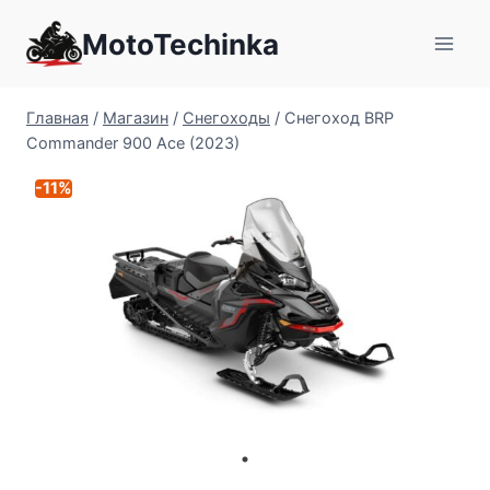
Перейти
MotoTechinka
к
содержимому
Главная
/
Магазин
/
Снегоходы
/
Снегоход BRP
Commander 900 Ace (2023)
-11%