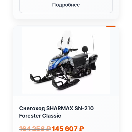
Подробнее
-11%
Снегоход SHARMAX SN-210
Forester Classic
Первоначальная
Текущая
164 256
₽
145 607
₽