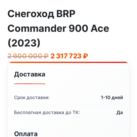
Снегоход BRP
Commander 900 Ace
(2023)
Первоначальная
Текущая
2 600 000
₽
2 317 723
₽
цена
цена:
Доставка
составляла
2
2
317
600
723 ₽.
Срок доставки:
1-10 дней
000 ₽.
Бесплатная доставка до ТК:
Да
Оплата