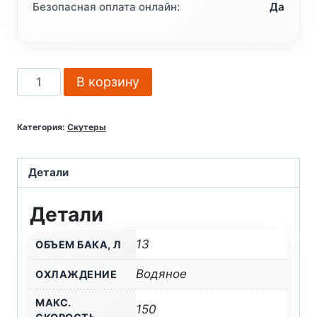
Безопасная оплата онлайн:
Да
Количество
В корзину
товара
Скутер
Категория:
Скутеры
VENTO
Z1
СЕРИЯ
Детали
Т3000
Детали
(ЭПТС)
BLACK
13
ОБЪЕМ БАКА, Л
Водяное
ОХЛАЖДЕНИЕ
МАКС.
150