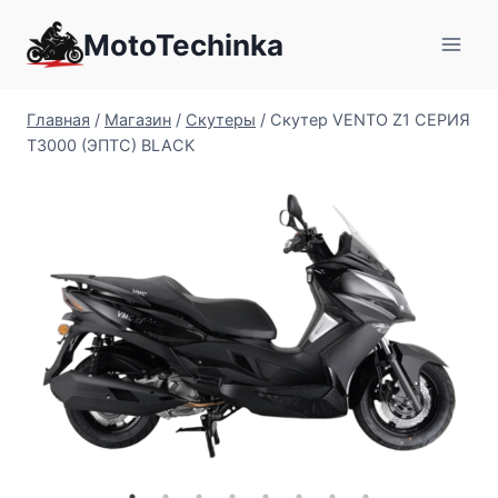
Перейти
MotoTechinka
к
содержимому
Главная
/
Магазин
/
Скутеры
/
Скутер VENTO Z1 СЕРИЯ
Т3000 (ЭПТС) BLACK