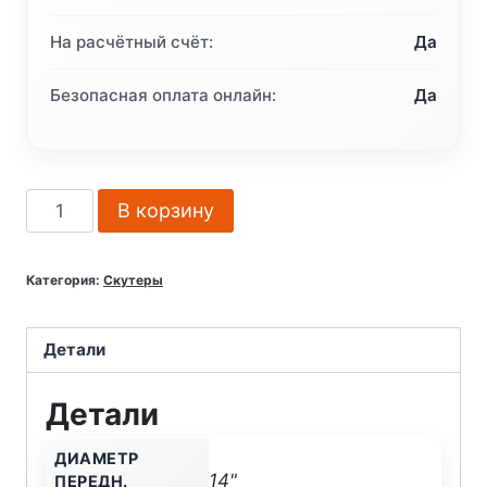
На расчётный счёт:
Да
Безопасная оплата онлайн:
Да
Количество
В корзину
товара
Скутер
Категория:
Скутеры
Motosuper
Adviser
180
Детали
Light
Детали
Grey
(темно
ДИАМЕТР
серый)
14"
ПЕРЕДН.