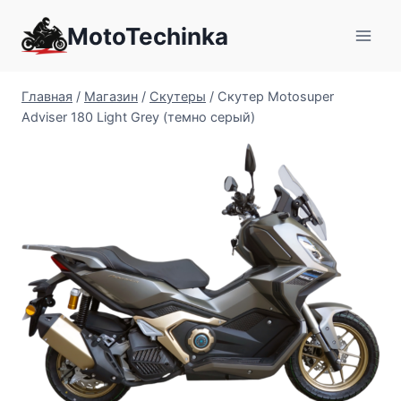
Перейти
MotoTechinka
к
содержимому
Главная
/
Магазин
/
Скутеры
/
Скутер Motosuper
Adviser 180 Light Grey (темно серый)