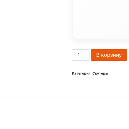
Количество
В корзину
товара
Скутер
Категория:
Скутеры
Lifan
KPV
150
(ПТС)