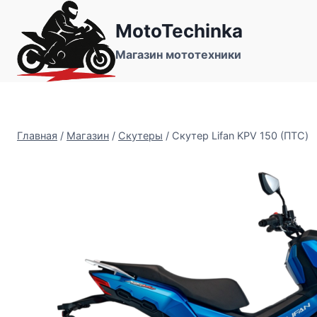
Перейти
MotoTechinka
к
содержимому
Магазин мототехники
Главная
/
Магазин
/
Скутеры
/
Скутер Lifan KPV 150 (ПТС)