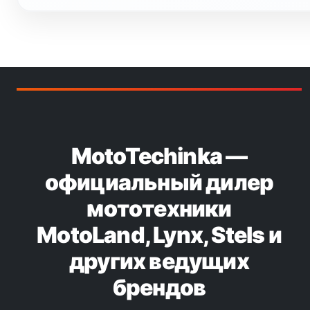
MotoTechinka —
официальный дилер
мототехники
MotoLand, Lynx, Stels и
других ведущих
брендов