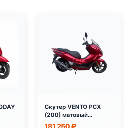
TODAY
Скутер VENTO PCX
(200) матовый
красный / матовый
181 250
₽