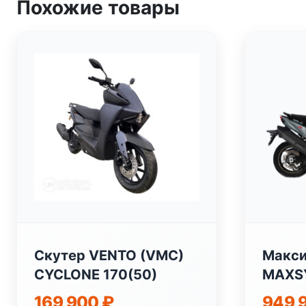
Похожие товары
Скутер VENTO (VMC)
Макси
CYCLONE 170(50)
MAXSY
169 900
₽
949 