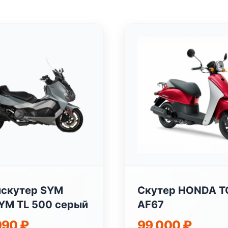
скутер SYM
Скутер HONDA 
M TL 500 серый
AF67
990
₽
99 000
₽