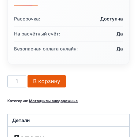
Рассрочка:
Доступна
На расчётный счёт:
Да
Безопасная оплата онлайн:
Да
Количество
В корзину
товара
Мотоцикл
Категория:
Мотоциклы внедорожные
кроссовый
эндуро
AVANTIS
Детали
FX
250