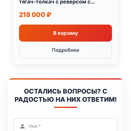
тягач-толкач с реверсом с
двигателем Loncin 420F Тофалар
218 000
₽
Россия
В корзину
Подробнее
ОСТАЛИСЬ ВОПРОСЫ? С
РАДОСТЬЮ НА НИХ ОТВЕТИМ!