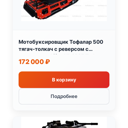
Мотобуксировщик Тофалар 500
тягач-толкач с реверсом с
двигателем Lifan KP460E Тофалар
172 000
₽
Россия
В корзину
Подробнее