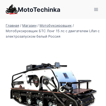
Перейти
MotoTechinka
к
содержимому
Главная
/
Магазин
/
Мотобуксировщик
/
Мотобуксировщик БТС Лонг 15 лс с двигателем Lifan с
электрозапуском белый Россия