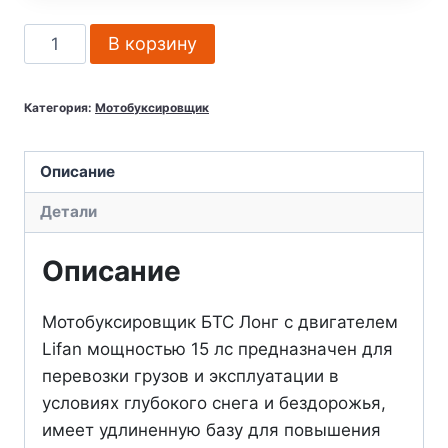
Количество
В корзину
товара
Мотобуксировщик
Категория:
Мотобуксировщик
БТС
Лонг
15
Описание
лс
Детали
с
двигателем
Описание
Lifan
с
Мотобуксировщик БТС Лонг с двигателем
электрозапуском
Lifan мощностью 15 лс предназначен для
белый
перевозки грузов и эксплуатации в
Россия
условиях глубокого снега и бездорожья,
имеет удлиненную базу для повышения