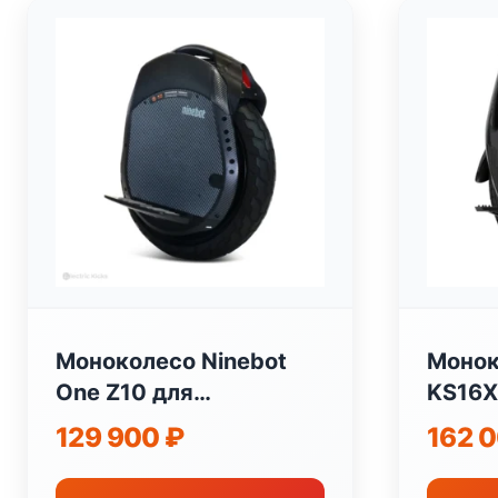
Моноколесо Ninebot
Монок
One Z10 для
KS16X
персонального
персо
129 900
₽
162 
электротранспорта
элект
Segway-Ninebot Китай
KingS