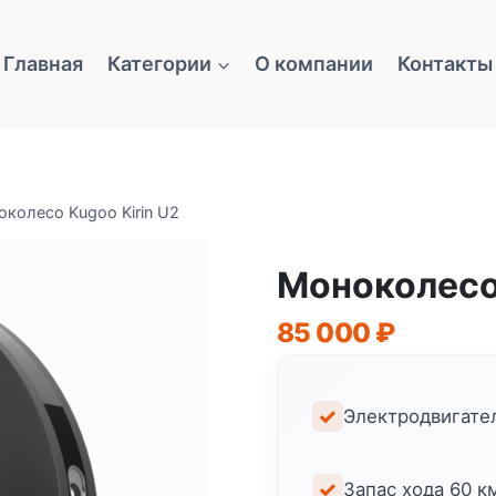
Главная
Категории
О компании
Контакты
колесо Kugoo Kirin U2
Моноколесо 
85 000
₽
Электродвигател
Запас хода 60 к