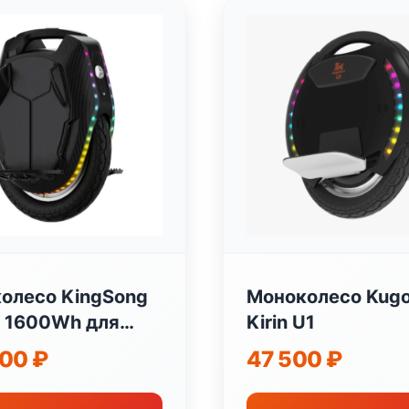
олесо KingSong
Моноколесо Kug
 1600Wh для
Kirin U1
нального
000
₽
47 500
₽
ротранспорта
ong Китай