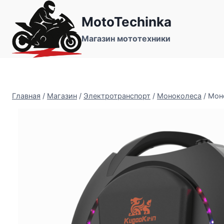
Перейти
MotoTechinka
к
содержимому
Магазин мототехники
Главная
/
Магазин
/
Электротранспорт
/
Моноколеса
/
Моно