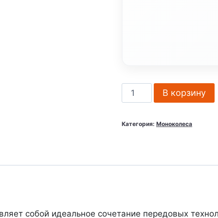
Количество
В корзину
товара
Моноколесо
Категория:
Моноколеса
Kugoo
Kirin
U2
тавляет собой идеальное сочетание передовых техно