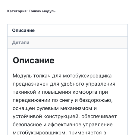
Модуль
Категория:
Толкач модуль
толкач
для
мотобуксировщика
Описание
универсальный
Детали
Россия
Описание
Модуль толкач для мотобуксировщика
предназначен для удобного управления
техникой и повышения комфорта при
передвижении по снегу и бездорожью,
оснащен рулевым механизмом и
устойчивой конструкцией, обеспечивает
безопасное и эффективное управление
мотобуксировщиком, применяется в