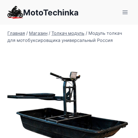
Перейти
MotoTechinka
к
содержимому
Главная
/
Магазин
/
Толкач модуль
/
Модуль толкач
для мотобуксировщика универсальный Россия