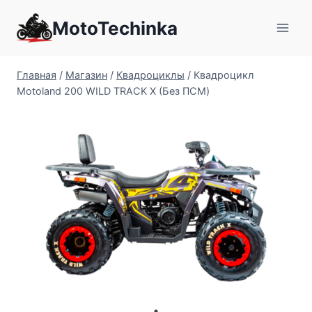
Перейти
MotoTechinka
к
содержимому
Главная
/
Магазин
/
Квадроциклы
/
Квадроцикл
Motoland 200 WILD TRACK X (Без ПСМ)