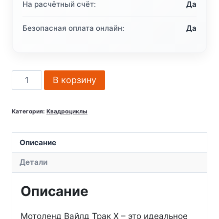
На расчётный счёт:
Да
Безопасная оплата онлайн:
Да
Количество
В корзину
товара
Квадроцикл
Категория:
Квадроциклы
Motoland
200
WILD
Описание
TRACK
Детали
X
(Без
Описание
ПСМ)
Мотоленд Вайлд Трак X – это идеальное