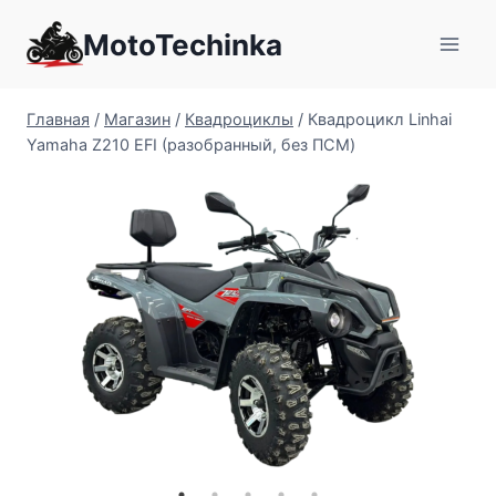
Перейти
MotoTechinka
к
содержимому
Главная
/
Магазин
/
Квадроциклы
/
Квадроцикл Linhai
Yamaha Z210 EFI (разобранный, без ПСМ)