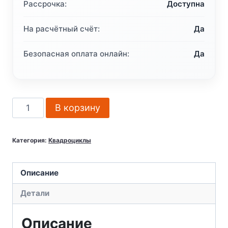
Рассрочка:
Доступна
На расчётный счёт:
Да
Безопасная оплата онлайн:
Да
Количество
В корзину
товара
Квадроцикл
Категория:
Квадроциклы
Linhai
Yamaha
Z210
Описание
EFI
Детали
(разобранный,
без
Описание
ПСМ)