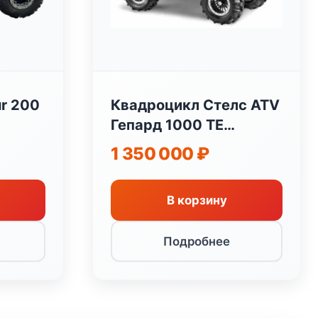
r 200
Квадроцикл Стелс ATV
Гепард 1000 TE
(Трофи) 2.0
1 350 000
₽
В корзину
Подробнее