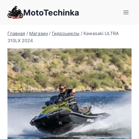
Перейти
MotoTechinka
к
содержимому
Главная
/
Магазин
/
Гидроциклы
/
Kawasaki ULTRA
310LX 2024