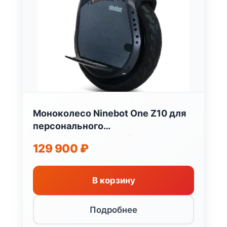
Моноколесо Ninebot One Z10 для
персонального
электротранспорта Segway-
129 900
₽
Ninebot Китай
В корзину
Подробнее