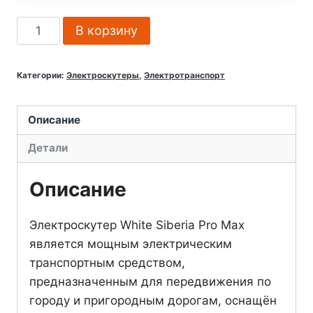
Количество
В корзину
товара
Электроскутер
Категории:
Электроскутеры
,
Электротранспорт
White
Siberia
Pro
Описание
Max
Детали
3950W
электрический
Описание
скутер
WHITE
Электроскутер White Siberia Pro Max
SIBERIA
является мощным электрическим
Россия
транспортным средством,
предназначенным для передвижения по
городу и пригородным дорогам, оснащён