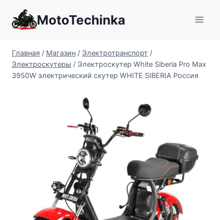
Перейти
MotoTechinka
к
содержимому
Главная
/
Магазин
/
Электротранспорт
/
Электроскутеры
/
Электроскутер White Siberia Pro Max
3950W электрический скутер WHITE SIBERIA Россия