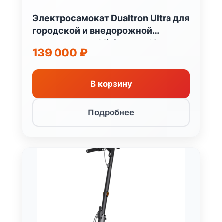
Электросамокат Dualtron Ultra для
городской и внедорожной
эксплуатации Minimotors Южная
139 000
₽
Корея
В корзину
Подробнее