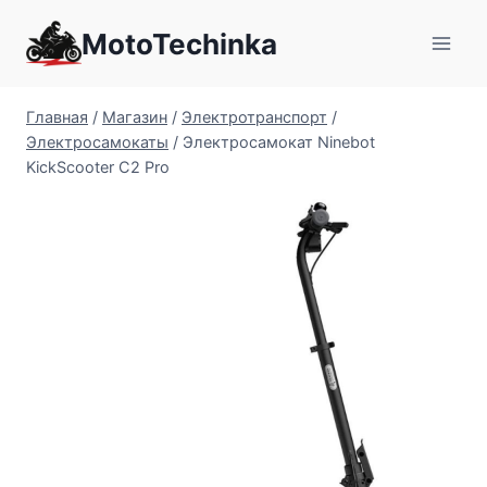
Перейти
MotoTechinka
к
содержимому
Главная
/
Магазин
/
Электротранспорт
/
Электросамокаты
/
Электросамокат Ninebot
KickScooter C2 Pro